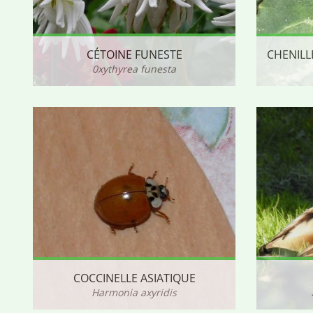
CÉTOINE FUNESTE
0xythyrea funesta
COCCINELLE ASIATIQUE
Harmonia axyridis