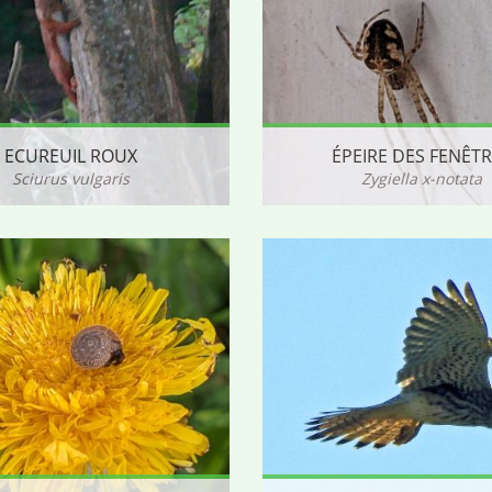
ECUREUIL ROUX
ÉPEIRE DES FENÊT
Sciurus vulgaris
Zygiella x-notata