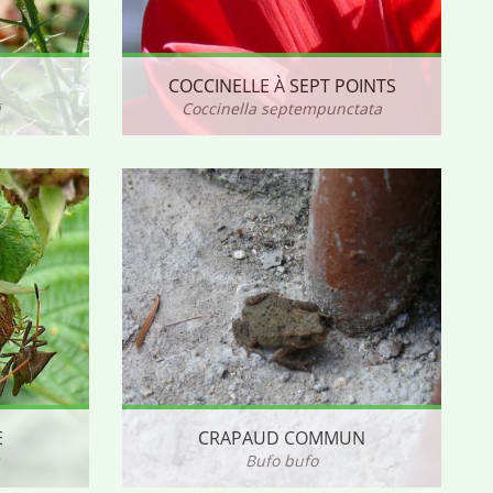
COCCINELLE À SEPT POINTS
i
Coccinella septempunctata
E
CRAPAUD COMMUN
Bufo bufo