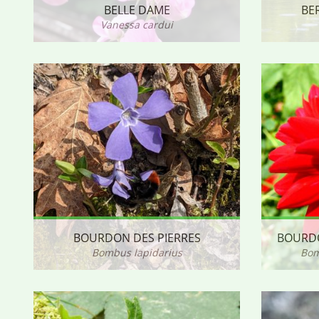
BELLE DAME
BE
Vanessa cardui
BOURDON DES PIERRES
BOURDO
Bombus lapidarius
Bom