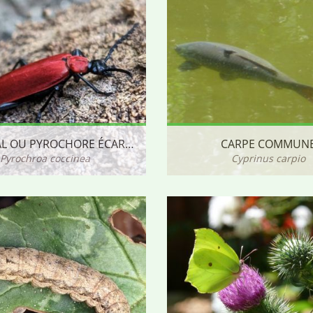
CARDINAL OU PYROCHORE ÉCARLATE
CARPE COMMUN
Pyrochroa coccinea
Cyprinus carpio