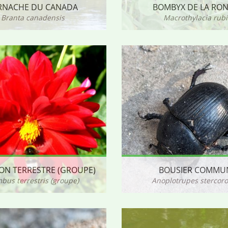
RNACHE DU CANADA
BOMBYX DE LA RO
Branta canadensis
Macrothylacia rubi
N TERRESTRE (GROUPE)
BOUSIER COMMU
bus terrestris (groupe)
Anoplotrupes stercor