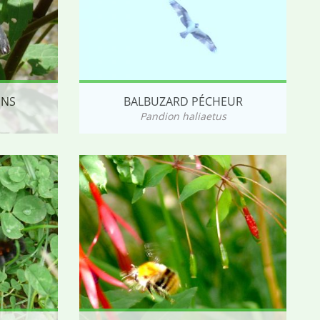
UNS
BALBUZARD PÉCHEUR
Pandion haliaetus