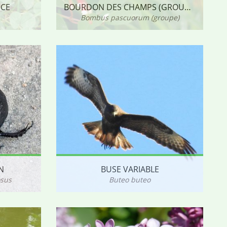
NCE
BOURDON DES CHAMPS (GROUPE)
Bombus pascuorum (groupe)
N
BUSE VARIABLE
osus
Buteo buteo