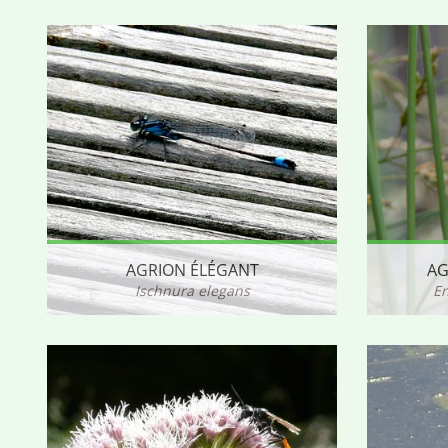
AGRION ÉLÉGANT
AG
Ischnura elegans
E