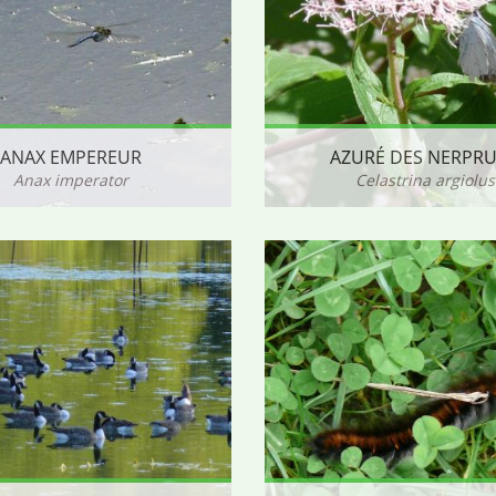
ANAX EMPEREUR
AZURÉ DES NERPR
Anax imperator
Celastrina argiolus