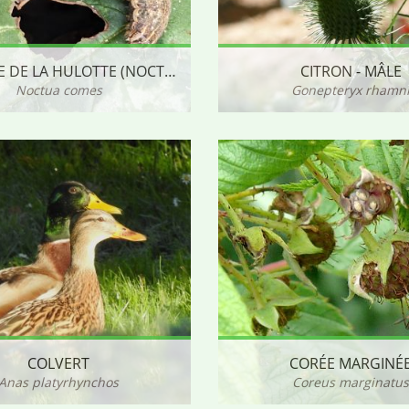
CHENILLE DE LA HULOTTE (NOCTUELLE)
CITRON - MÂLE
Noctua comes
Gonepteryx rhamn
COLVERT
CORÉE MARGINÉ
Anas platyrhynchos
Coreus marginatus