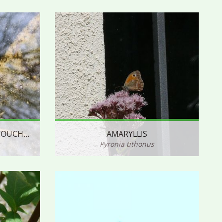
ALYTE (OU CRAPAUD) ACCOUCHEUR
AMARYLLIS
Pyronia tithonus