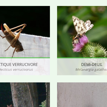
TIQUE VERRUCIVORE
DEMI-DEUIL
ecticus verrucivorus
Melanargia galathe