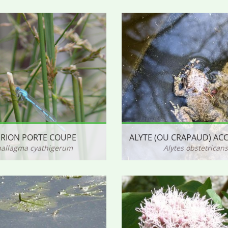
RION PORTE COUPE
nallagma cyathigerum
Alytes obstetricans