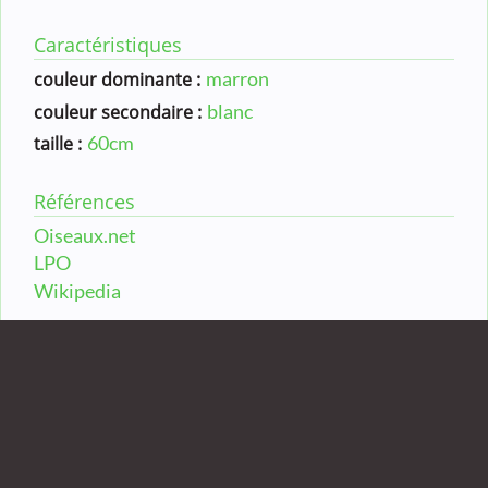
Caractéristiques
marron
couleur dominante :
blanc
couleur secondaire :
60cm
taille :
Références
Oiseaux.net
LPO
Wikipedia
Compléments
Rapace diurne piscivore aux ailes longues et
étroites, avec un fort contraste entre le dos brun foncé
et la poitrine blanche, et des taches sombres aux
poignets. Sa tête est pâle avec un bandeau noir sur l'oeil.