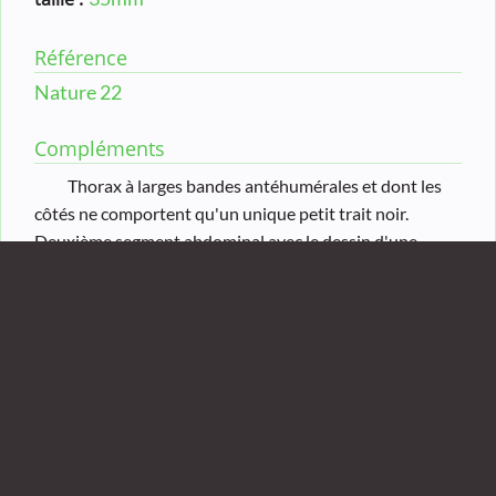
Référence
Nature 22
Compléments
Thorax à larges bandes antéhumérales et dont les
côtés ne comportent qu'un unique petit trait noir.
Deuxième segment abdominal avec le dessin d'une
petite coupe posée sur une soucoupe, segments 8 et 9
entièrement bleus.
Observé sur la digue de Moulineux.
Galerie