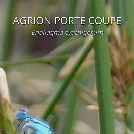
AGRION PORTE COUPE
Enallagma cyathigerum