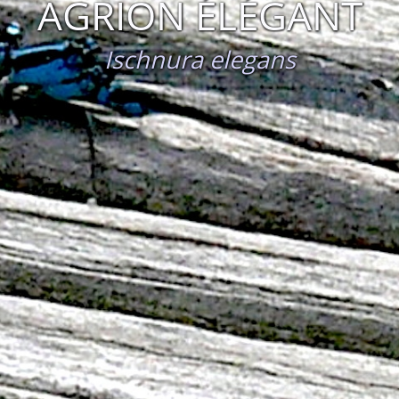
AGRION ÉLÉGANT
Ischnura elegans