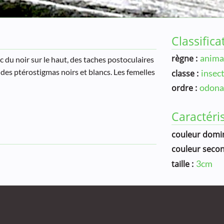
Classifica
anima
règne :
c du noir sur le haut, des taches postoculaires
des ptérostigmas noirs et blancs. Les femelles
insec
classe :
odona
ordre :
Caractéri
couleur domin
couleur secon
3cm
taille :
Référenc
Libellules Ma
Nature 22