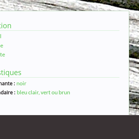
tion
l
te
te
stiques
noir
ante :
bleu clair, vert ou brun
daire :
es
zières