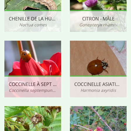
CHENILLE DE LA HULOTTE (NOCTUELLE)
CITRON - MÂLE
Noctua comes
Gonepteryx rhamni
COCCINELLE À SEPT POINTS
COCCINELLE ASIATIQUE
Coccinella septempunctata
Harmonia axyridis