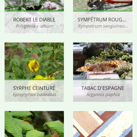
ROBERT LE DIABLE
SYMPÉTRUM ROUGE SANG ?
Polygonia c-album
Sympetrum sanguineum
SYRPHE CEINTURÉ
TABAC D'ESPAGNE
Episyrphus balteatus
Argynnis paphia