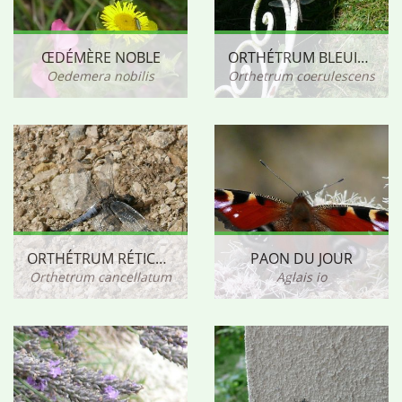
ŒDÉMÈRE NOBLE
ORTHÉTRUM BLEUISSANT - FEMELLE (?)
Oedemera nobilis
Orthetrum coerulescens
ORTHÉTRUM RÉTICULÉ
PAON DU JOUR
Orthetrum cancellatum
Aglais io