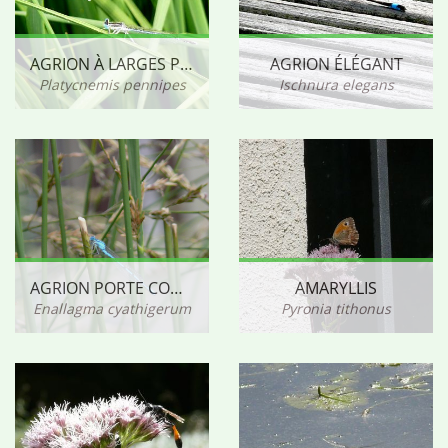
AGRION À LARGES PATTES - MÂLE
AGRION ÉLÉGANT
Platycnemis pennipes
Ischnura elegans
AGRION PORTE COUPE
AMARYLLIS
Enallagma cyathigerum
Pyronia tithonus