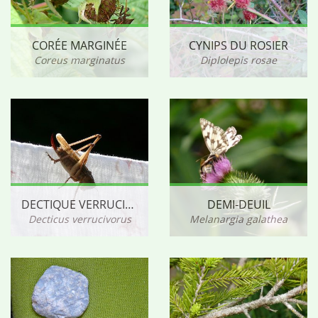
CORÉE MARGINÉE
CYNIPS DU ROSIER
Coreus marginatus
Diplolepis rosae
DECTIQUE VERRUCIVORE
DEMI-DEUIL
Decticus verrucivorus
Melanargia galathea