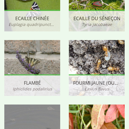
ECAILLE CHINÉE
ECAILLE DU SÉNEÇON
Euplagia quadripunctaria
Tyria jacobaeae
FLAMBÉ
FOURMI JAUNE (OUVRIÈRES)
Iphiclides podalirius
Lasius flavus