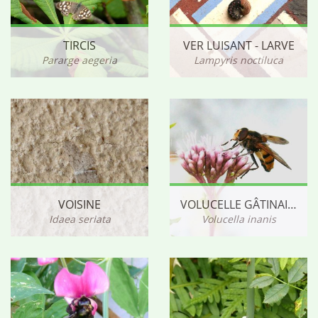
TIRCIS
VER LUISANT - LARVE
Pararge aegeria
Lampyris noctiluca
VOISINE
VOLUCELLE GÂTINAISE
Idaea seriata
Volucella inanis