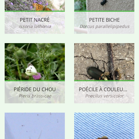
PETIT NACRÉ
PETITE BICHE
Issoria lathonia
Dorcus parallelipipedus
PIÉRIDE DU CHOU
POÉCILE À COULEUR CHANGEANTE
Pieris brassicae
Poecilus versicolor