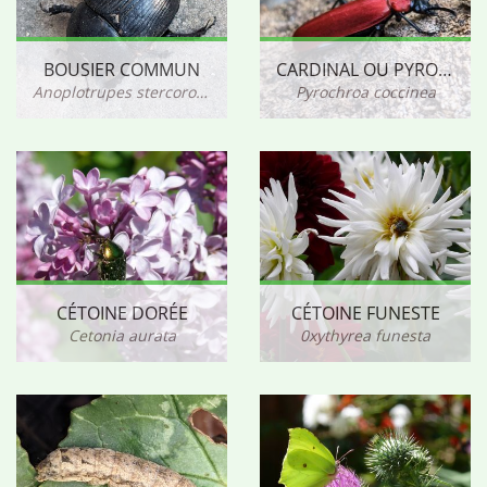
BOUSIER COMMUN
CARDINAL OU PYROCHORE ÉCARLATE
Anoplotrupes stercorosus
Pyrochroa coccinea
CÉTOINE DORÉE
CÉTOINE FUNESTE
Cetonia aurata
0xythyrea funesta