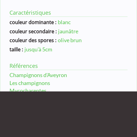
Caractéristiques
blanc
couleur dominante :
jaunâtre
couleur secondaire :
olive brun
couleur des spores :
jusqu’à 5cm
taille :
Références
Champignons d'Aveyron
Les champignons
Mycocharentes
INPN - MNHN
Compléments
De forme plus ou moins sphérique. L’exopéridium
(enveloppe externe) blanchâtre disparaît petit à petit