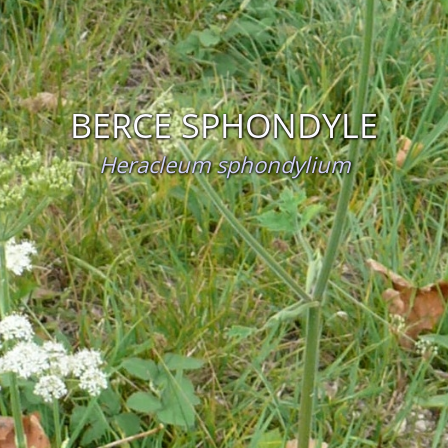
BERCE SPHONDYLE
Heracleum sphondylium